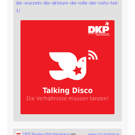
die-wurzeln-die-akteure-die-rolle-der-nato-teil-
1/
DKP Baden-Württemberg
on
view on instance