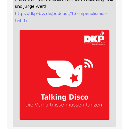
und junge welt!
https://
dkp-bw.de/podcast/13-imperiali
smus-
teil-1/