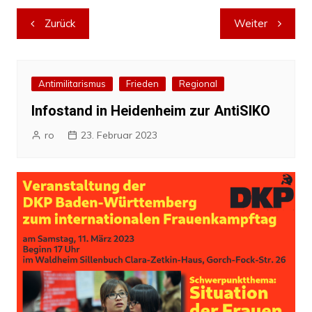
Beitragsnavigation
Zurück
Weiter
Antimilitarismus
Frieden
Regional
Infostand in Heidenheim zur AntiSIKO
ro
23. Februar 2023