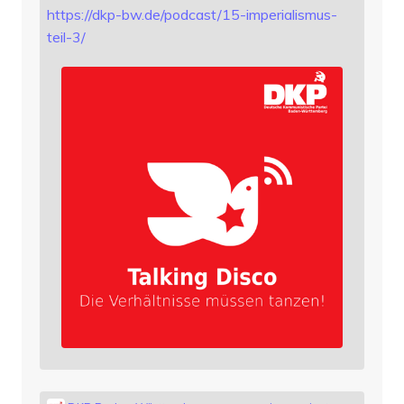
https://
dkp-bw.de/podcast/15-imperiali
smus-
teil-3/