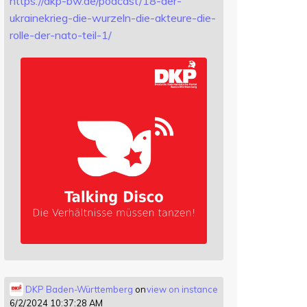
https://
dkp-bw.de/podcast/18-der-
ukrai
nekrieg-die-wurzeln-die-akteure-die-
rolle-der-nato-teil-1/
DKP Baden-Württemberg
on
view on instance
6/2/2024 10:37:28 AM