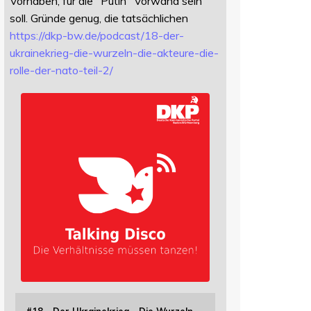
Vorhaben, für die "Putin" Vorwand sein
soll. Gründe genug, die tatsächlichen
https://
dkp-bw.de/podcast/18-der-
ukrai
nekrieg-die-wurzeln-die-akteure-die-
rolle-der-nato-teil-2/