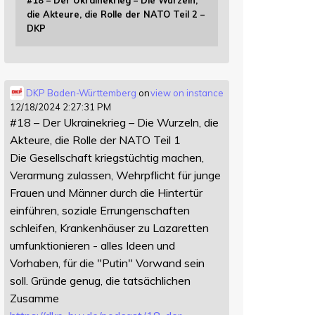
#18 – Der Ukrainekrieg – Die Wurzeln,
die Akteure, die Rolle der NATO Teil 2 –
DKP
DKP Baden-Württemberg
on
view on instance
12/18/2024 2:27:31 PM
#18 – Der Ukrainekrieg – Die Wurzeln, die
Akteure, die Rolle der NATO Teil 1
Die Gesellschaft kriegstüchtig machen,
Verarmung zulassen, Wehrpflicht für junge
Frauen und Männer durch die Hintertür
einführen, soziale Errungenschaften
schleifen, Krankenhäuser zu Lazaretten
umfunktionieren - alles Ideen und
Vorhaben, für die "Putin" Vorwand sein
soll. Gründe genug, die tatsächlichen
Zusamme