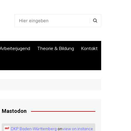
Arbeiterjugend
Theorie & Bildung
Kontakt
Mastodon
DKP Baden-Württemberg
on
view on instance