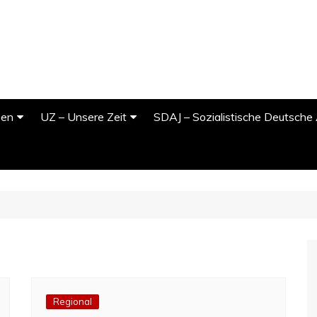
pen
UZ – Unsere Zeit
SDAJ – Sozialistische Deutsche 
ttgart
YouTube
idenheim
Podcast
m
lsruhe
bingen
iburg
nnheim
Regional