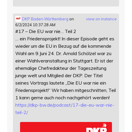
DKP Baden-Württemberg
on
view on instance
6/2/2024 10:37:28 AM
#17 – Die EU war nie… Teil 2
… ein Friedensprojekt! In dieser Episode geht es
wieder um die EU in Bezug auf die kommende
Wahl am 9.Juni 24. Dr. Arnold Schölzel war zu
einer Wahlveranstaltung in Stuttgart. Er ist der
ehemalige Chefredakteur der Tageszeitung
junge welt und Mitglied der DKP. Der Titel
seines Vortrags lautete „Die EU war nie ein
Friedensprojekt!“ Wir haben mitgeschnitten, Teil
1 kann gerne auch noch nachgehört werden!
https://
dkp-bw.de/podcast/17-die-eu-wa
r-nie-
teil-2/