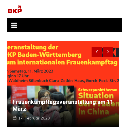
Zum
Inhalt
springen
Frauenkampftagsveranstaltung am 11
März
I
17. Februar 2023