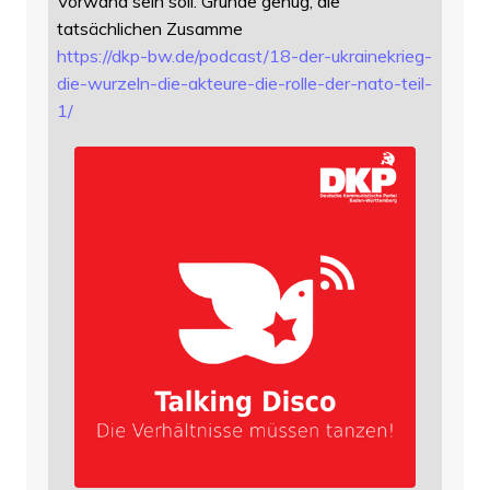
Vorwand sein soll. Gründe genug, die
tatsächlichen Zusamme
https://
dkp-bw.de/podcast/18-der-ukrai
nekrieg-
die-wurzeln-die-akteure-die-rolle-der-nato-teil-
1/