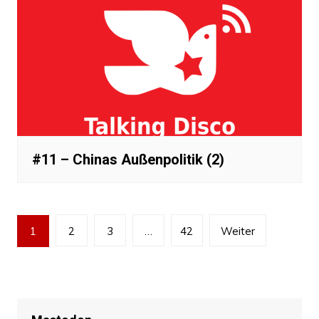
#11 – Chinas Außenpolitik (2)
Beitragsnavigation
1
2
3
…
42
Weiter