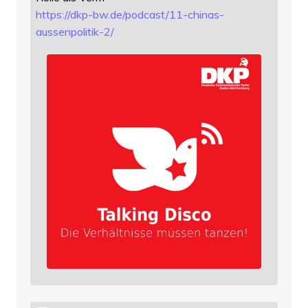
https://
dkp-bw.de/podcast/11-chinas-
au
ssenpolitik-2/