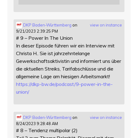
DKP Baden-Württemberg
on
view on instance
9/21/2023 2:39:25 PM
# 9 – Power In The Union
In dieser Episode führen wir ein Interview mit
Christa H.. Sie ist jahrzehntelange
Gewerkschaftsaktivistin und informiert uns über
die aktuellen Streiks, Tarifabschlüsse und die
allgemeine Lage am hiesigen Arbeitsmarkt!
https://
dkp-bw.de/podcast/9-power-in-t
he-
union/
DKP Baden-Württemberg
on
view on instance
8/24/2023 9:28:48 AM
# 8 – Tendenz multipolar (2)
Teil 2 zum Thema Polarität. Diesmal mit dem