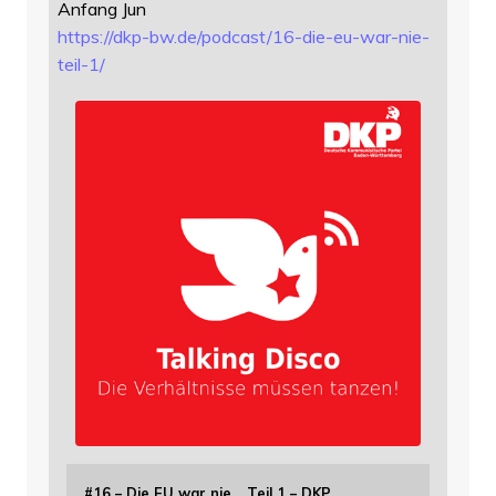
Anfang Jun
https://
dkp-bw.de/podcast/16-die-eu-wa
r-nie-
teil-1/
#16 – Die EU war nie… Teil 1 – DKP