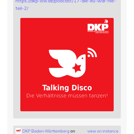
https://
dkp-bw.de/podcast/17-die-eu-wa
r-nie-
teil-2/
DKP Baden-Württemberg
on
view on instance