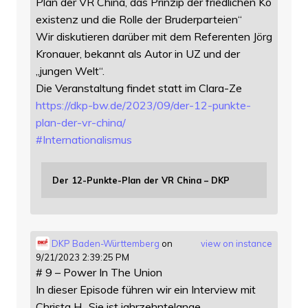
Plan der VR China, das Prinzip der friedlichen Ko
existenz und die Rolle der Bruderparteien“
Wir diskutieren darüber mit dem Referenten Jörg
Kronauer, bekannt als Autor in UZ und der
„jungen Welt“.
Die Veranstaltung findet statt im Clara-Ze
https://
dkp-bw.de/2023/09/der-12-punkt
e-
plan-der-vr-china/
#
Internationalismus
Der 12-Punkte-Plan der VR China – DKP
DKP Baden-Württemberg
on
view on instance
9/21/2023 2:39:25 PM
# 9 – Power In The Union
In dieser Episode führen wir ein Interview mit
Christa H.. Sie ist jahrzehntelange