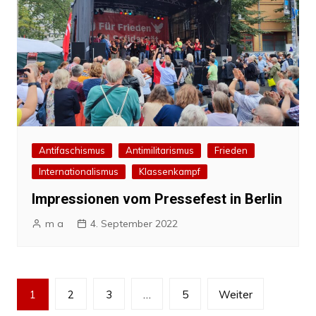
Antifaschismus
Antimilitarismus
Frieden
Internationalismus
Klassenkampf
Impressionen vom Pressefest in Berlin
m a
4. September 2022
Beitragsnavigation
1
2
3
…
5
Weiter