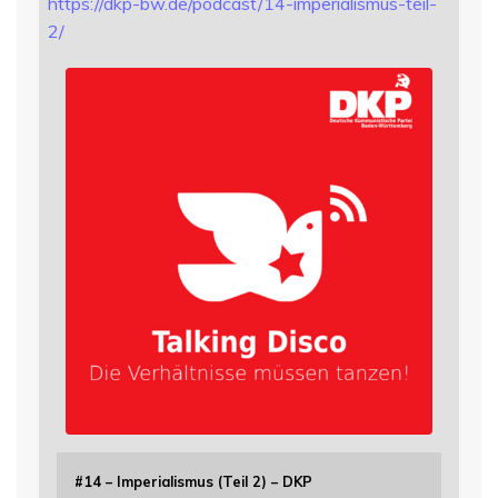
https://
dkp-bw.de/podcast/14-imperiali
smus-teil-
2/
#14 – Imperialismus (Teil 2) – DKP