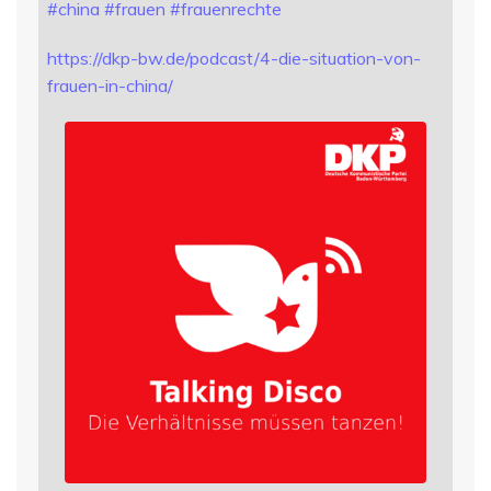
#
china
#
frauen
#
frauenrechte
https://
dkp-bw.de/podcast/4-die-situat
ion-von-
frauen-in-china/