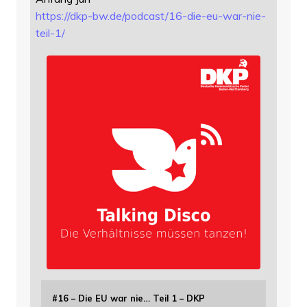
https://
dkp-bw.de/podcast/16-die-eu-wa
r-nie-
teil-1/
#16 – Die EU war nie… Teil 1 – DKP