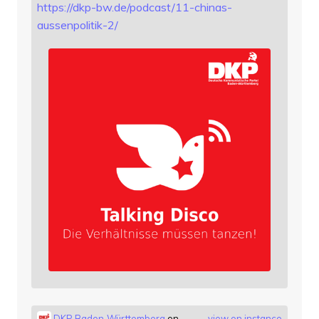
https://
dkp-bw.de/podcast/11-chinas-
au
ssenpolitik-2/
DKP Baden-Württemberg
on
view on instance