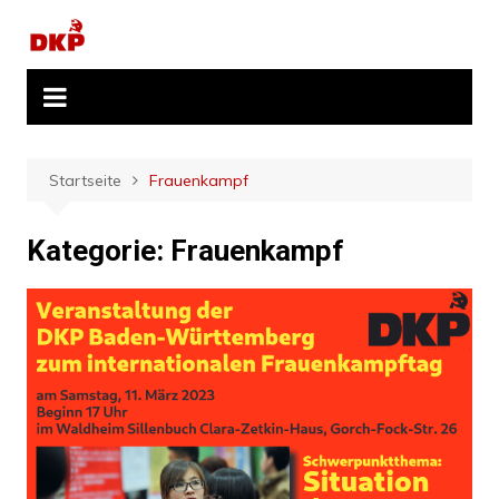
Zum
Inhalt
springen
Startseite
Frauenkampf
Kategorie:
Frauenkampf