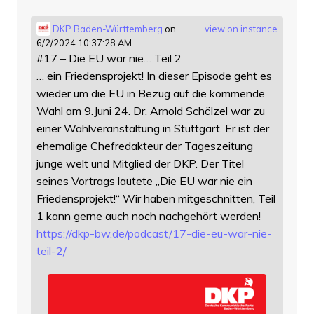
DKP Baden-Württemberg
on
view on instance
6/2/2024 10:37:28 AM
#17 – Die EU war nie… Teil 2
… ein Friedensprojekt! In dieser Episode geht es
wieder um die EU in Bezug auf die kommende
Wahl am 9.Juni 24. Dr. Arnold Schölzel war zu
einer Wahlveranstaltung in Stuttgart. Er ist der
ehemalige Chefredakteur der Tageszeitung
junge welt und Mitglied der DKP. Der Titel
seines Vortrags lautete „Die EU war nie ein
Friedensprojekt!“ Wir haben mitgeschnitten, Teil
1 kann gerne auch noch nachgehört werden!
https://
dkp-bw.de/podcast/17-die-eu-wa
r-nie-
teil-2/