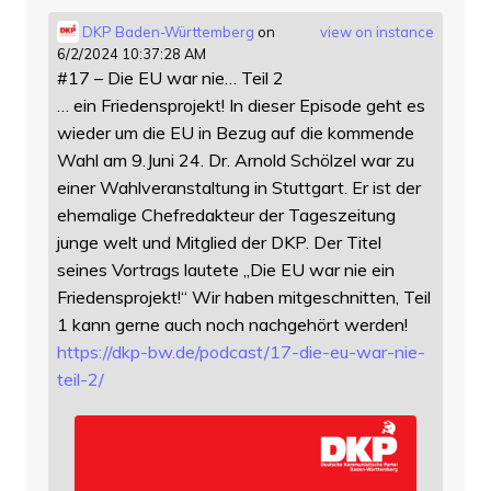
DKP Baden-Württemberg
on
view on instance
6/2/2024 10:37:28 AM
#17 – Die EU war nie… Teil 2
… ein Friedensprojekt! In dieser Episode geht es
wieder um die EU in Bezug auf die kommende
Wahl am 9.Juni 24. Dr. Arnold Schölzel war zu
einer Wahlveranstaltung in Stuttgart. Er ist der
ehemalige Chefredakteur der Tageszeitung
junge welt und Mitglied der DKP. Der Titel
seines Vortrags lautete „Die EU war nie ein
Friedensprojekt!“ Wir haben mitgeschnitten, Teil
1 kann gerne auch noch nachgehört werden!
https://
dkp-bw.de/podcast/17-die-eu-wa
r-nie-
teil-2/