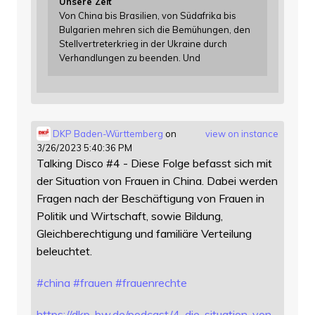
Unsere Zeit
Von China bis Brasilien, von Südafrika bis
Bulgarien mehren sich die Bemühungen, den
Stellvertreterkrieg in der Ukraine durch
Verhandlungen zu beenden. Und
DKP Baden-Württemberg
on
view on instance
3/26/2023 5:40:36 PM
Talking Disco #4 - Diese Folge befasst sich mit
der Situation von Frauen in China. Dabei werden
Fragen nach der Beschäftigung von Frauen in
Politik und Wirtschaft, sowie Bildung,
Gleichberechtigung und familiäre Verteilung
beleuchtet.
#
china
#
frauen
#
frauenrechte
https://
dkp-bw.de/podcast/4-die-situat
ion-von-