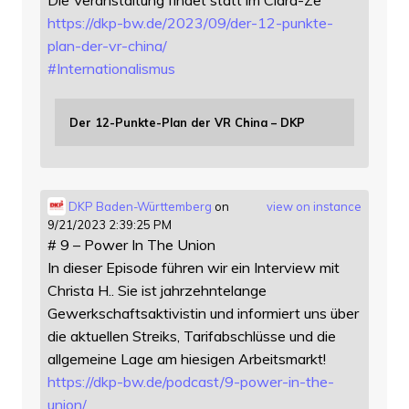
https://
dkp-bw.de/2023/09/der-12-punkt
e-
plan-der-vr-china/
#
Internationalismus
Der 12-Punkte-Plan der VR China – DKP
DKP Baden-Württemberg
on
view on instance
9/21/2023 2:39:25 PM
# 9 – Power In The Union
In dieser Episode führen wir ein Interview mit
Christa H.. Sie ist jahrzehntelange
Gewerkschaftsaktivistin und informiert uns über
die aktuellen Streiks, Tarifabschlüsse und die
allgemeine Lage am hiesigen Arbeitsmarkt!
https://
dkp-bw.de/podcast/9-power-in-t
he-
union/