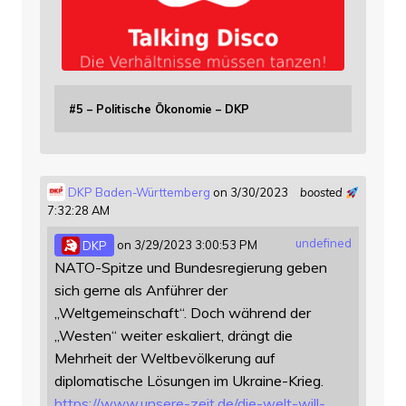
#5 – Politische Ökonomie – DKP
DKP Baden-Württemberg
on 3/30/2023
boosted
7:32:28 AM
undefined
DKP
on 3/29/2023 3:00:53 PM
NATO-Spitze und Bundesregierung geben
sich gerne als Anführer der
„Weltgemeinschaft“. Doch während der
„Westen“ weiter eskaliert, drängt die
Mehrheit der Weltbevölkerung auf
diplomatische Lösungen im Ukraine-Krieg.
https://www.
unsere-zeit.de/die-welt-will-