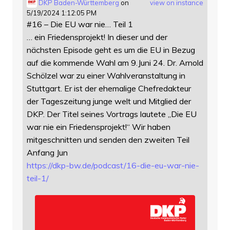
DKP Baden-Württemberg
on
view on instance
5/19/2024 1:12:05 PM
#16 – Die EU war nie… Teil 1
… ein Friedensprojekt! In dieser und der
nächsten Episode geht es um die EU in Bezug
auf die kommende Wahl am 9.Juni 24. Dr. Arnold
Schölzel war zu einer Wahlveranstaltung in
Stuttgart. Er ist der ehemalige Chefredakteur
der Tageszeitung junge welt und Mitglied der
DKP. Der Titel seines Vortrags lautete „Die EU
war nie ein Friedensprojekt!“ Wir haben
mitgeschnitten und senden den zweiten Teil
Anfang Jun
https://
dkp-bw.de/podcast/16-die-eu-wa
r-nie-
teil-1/