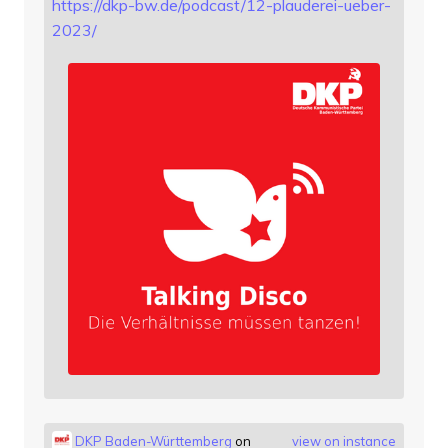
https://
dkp-bw.de/podcast/12-plauderei
-ueber-
2023/
DKP Baden-Württemberg
on
view on instance