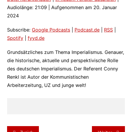
SHARE
Google Podcasts
Podcast.de
Audiolänge: 21:09
|
Aufgenommen am 20. Januar
RSS
Spotify
LINK
2024
fyyd.de
EMBED
RSS FEED
Subscribe:
Google Podcasts
|
Podcast.de
|
RSS
|
Spotify
|
fyyd.de
Grundsätzliches zum Thema Imperialismus. Genauer,
die historische, aktuelle und perspektivische Rolle
des deutschen Imperialismus. Der Referent Conny
Renkl ist Autor der Kommunistischen
Arbeiterzeitung, UZ und junge welt!
Beitragsnavigation