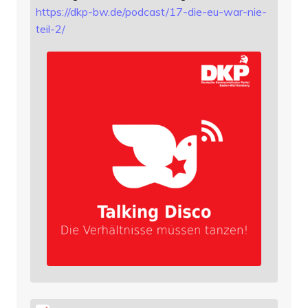
https://
dkp-bw.de/podcast/17-die-eu-wa
r-nie-
teil-2/