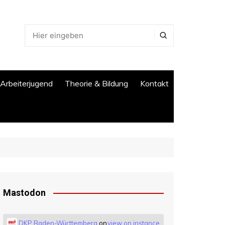
 Arbeiterjugend
Theorie & Bildung
Kontakt
Mastodon
DKP Baden-Württemberg
on
view on instance