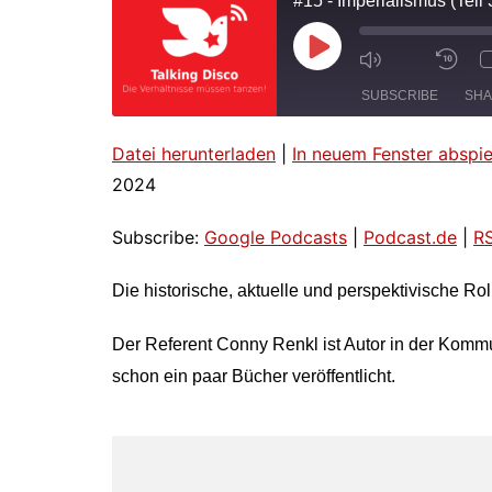
#15 - Imperialismus (Teil 
Play
Mute/Unmut
Re
Episode
Episode
10
SUBSCRIBE
SH
Se
Datei herunterladen
|
In neuem Fenster abspie
SHARE
Google Podcasts
Podcast.
2024
Spotify
fyyd.de
LINK
Subscribe:
Google Podcasts
|
Podcast.de
|
R
RSS FEED
EMBED
Die historische, aktuelle und perspektivische Rol
Der Referent Conny Renkl ist Autor in der Kommu
schon ein paar Bücher veröffentlicht.