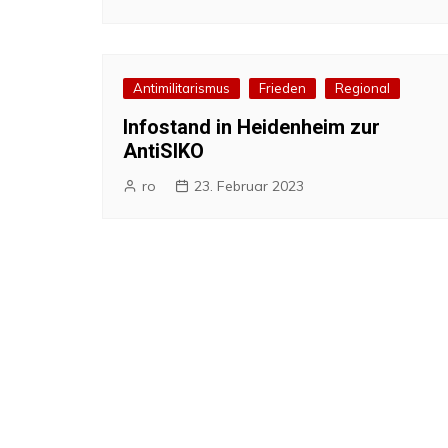
Antimilitarismus
Frieden
Regional
Infostand in Heidenheim zur
AntiSIKO
ro
23. Februar 2023