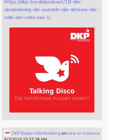
https://
dkp-bw.de/podcast/18-der-
ukrai
nekrieg-die-wurzeln-die-akteure-die-
rolle-der-nato-teil-1/
DKP Baden-Württemberg
on
view on instance
6/2/2024 10:37:28 AM