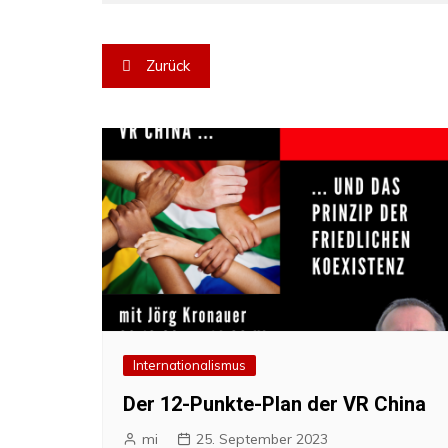
Beitragsnavigation
Zurück
Internationalismus
Der 12-Punkte-Plan der VR China
mi
25. September 2023