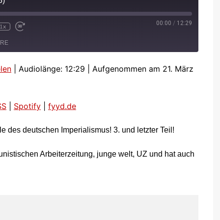
3)
00:00
/
12:29
1x
e
wind
Fast
Forward
ARE
conds
30
seconds
len
|
Audiolänge: 12:29
|
Aufgenommen am 21. März
de
RSS
SS
|
Spotify
|
fyyd.de
le des deutschen Imperialismus! 3. und letzter Teil!
nistischen Arbeiterzeitung, junge welt, UZ und hat auch