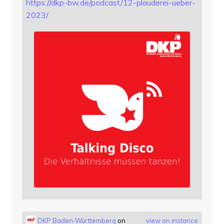
https://
dkp-bw.de/podcast/12-plauderei
-ueber-
2023/
DKP Baden-Württemberg
on
view on instance