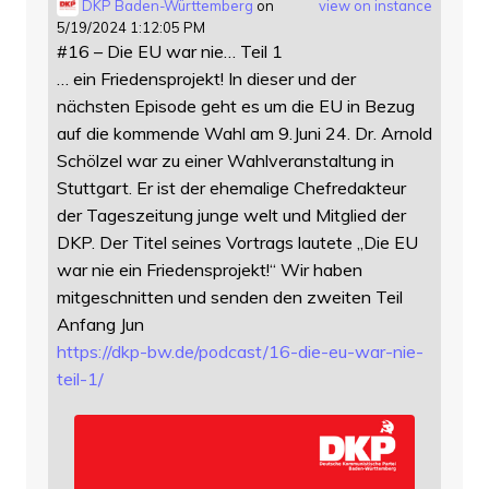
DKP Baden-Württemberg
on
view on instance
5/19/2024 1:12:05 PM
#16 – Die EU war nie… Teil 1
… ein Friedensprojekt! In dieser und der
nächsten Episode geht es um die EU in Bezug
auf die kommende Wahl am 9.Juni 24. Dr. Arnold
Schölzel war zu einer Wahlveranstaltung in
Stuttgart. Er ist der ehemalige Chefredakteur
der Tageszeitung junge welt und Mitglied der
DKP. Der Titel seines Vortrags lautete „Die EU
war nie ein Friedensprojekt!“ Wir haben
mitgeschnitten und senden den zweiten Teil
Anfang Jun
https://
dkp-bw.de/podcast/16-die-eu-wa
r-nie-
teil-1/