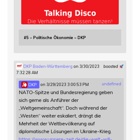
#5 – Politische Ökonomie – DKP
DKP Baden-Württemberg
on 3/30/2023
boosted
7:32:28 AM
undefined
DKP
on 3/29/2023 3:00:53 PM
NATO-Spitze und Bundesregierung geben
sich gerne als Anführer der
„Weltgemeinschaft“. Doch während der
„Westen“ weiter eskaliert, drängt die
Mehrheit der Weltbevölkerung auf
diplomatische Lösungen im Ukraine-Krieg.
https://www.
unsere-zeit.de/die-welt-will-