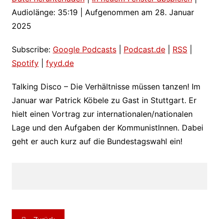
SHARE
Google Podcasts
Podcast.de
Audiolänge: 35:19
|
Aufgenommen am 28. Januar
RSS
Spotify
LINK
2025
fyyd.de
EMBED
RSS FEED
Subscribe:
Google Podcasts
|
Podcast.de
|
RSS
|
Spotify
|
fyyd.de
Talking Disco – Die Verhältnisse müssen tanzen! Im
Januar war Patrick Köbele zu Gast in Stuttgart. Er
hielt einen Vortrag zur internationalen/nationalen
Lage und den Aufgaben der KommunistInnen. Dabei
geht er auch kurz auf die Bundestagswahl ein!
Beitragsnavigation