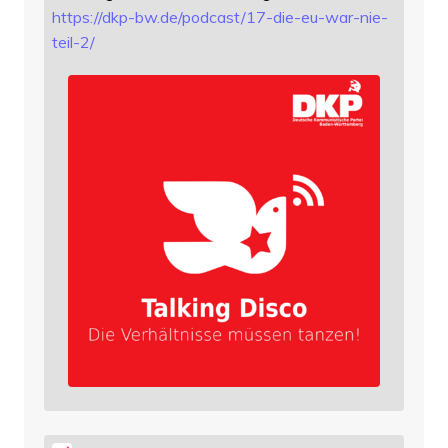
https://
dkp-bw.de/podcast/17-die-eu-wa
r-nie-
teil-2/