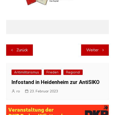
Beitragsnavigation
Zurück
Weiter
Antimilitarismus
Frieden
Regional
Infostand in Heidenheim zur AntiSIKO
ro
23. Februar 2023