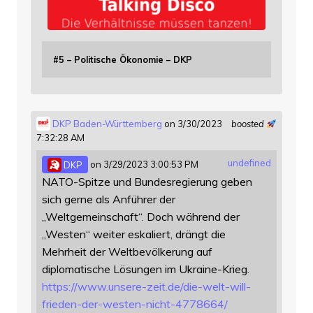
#5 – Politische Ökonomie – DKP
DKP Baden-Württemberg
on 3/30/2023
boosted
7:32:28 AM
undefined
DKP
on 3/29/2023 3:00:53 PM
NATO-Spitze und Bundesregierung geben
sich gerne als Anführer der
„Weltgemeinschaft“. Doch während der
„Westen“ weiter eskaliert, drängt die
Mehrheit der Weltbevölkerung auf
diplomatische Lösungen im Ukraine-Krieg.
https://www.
unsere-zeit.de/die-welt-will-
f
rieden-der-westen-nicht-4778664/