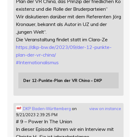
Plan der VR China, das Prinzip der friedlichen Ko
existenz und die Rolle der Bruderparteien“
Wir diskutieren darüber mit dem Referenten Jörg
Kronauer, bekannt als Autor in UZ und der
„jungen Welt“.
Die Veranstaltung findet statt im Clara-Ze
https://
dkp-bw.de/2023/09/der-12-punkt
e-
plan-der-vr-china/
#
Internationalismus
Der 12-Punkte-Plan der VR China – DKP
DKP Baden-Württemberg
on
view on instance
9/21/2023 2:39:25 PM
# 9 – Power In The Union
In dieser Episode führen wir ein Interview mit
Christa H.. Sie ist jahrzehntelange