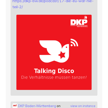
https://
dkp-bw.de/podcast/17-die-eu-wa
r-nie-
teil-2/
DKP Baden-Württemberg
on
view on instance