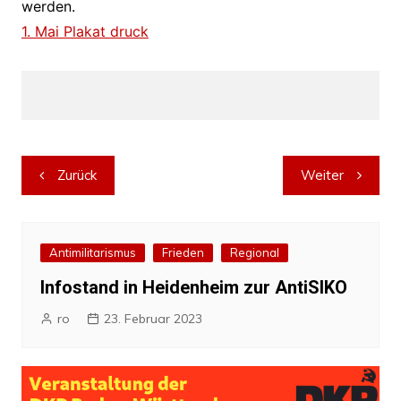
werden.
1. Mai Plakat druck
Beitragsnavigation
Zurück
Weiter
Antimilitarismus
Frieden
Regional
Infostand in Heidenheim zur AntiSIKO
ro
23. Februar 2023