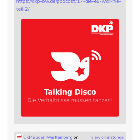
https://
dkp-bw.de/podcast/17-die-eu-wa
r-nie-
teil-2/
DKP Baden-Württemberg
on
view on instance