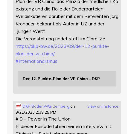
Plan der VR China, das Prinzip der friedlichen Ko
existenz und die Rolle der Bruderparteien“
Wir diskutieren darüber mit dem Referenten Jörg
Kronauer, bekannt als Autor in UZ und der
„jungen Welt“.
Die Veranstaltung findet statt im Clara-Ze
https://
dkp-bw.de/2023/09/der-12-punkt
e-
plan-der-vr-china/
#
Internationalismus
Der 12-Punkte-Plan der VR China – DKP
DKP Baden-Württemberg
on
view on instance
9/21/2023 2:39:25 PM
# 9 – Power In The Union
In dieser Episode führen wir ein Interview mit
Christa H.. Sie ist jahrzehntelange