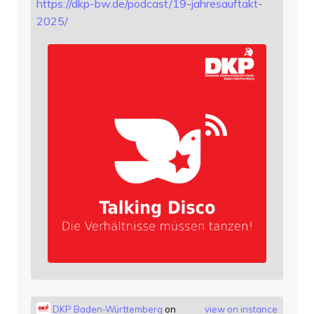
https://
dkp-bw.de/podcast/19-jahresauf
takt-
2025/
DKP Baden-Württemberg
on
view on instance