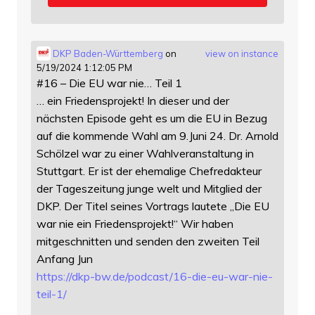
DKP Baden-Württemberg
on
view on instance
5/19/2024 1:12:05 PM
#16 – Die EU war nie… Teil 1
… ein Friedensprojekt! In dieser und der
nächsten Episode geht es um die EU in Bezug
auf die kommende Wahl am 9.Juni 24. Dr. Arnold
Schölzel war zu einer Wahlveranstaltung in
Stuttgart. Er ist der ehemalige Chefredakteur
der Tageszeitung junge welt und Mitglied der
DKP. Der Titel seines Vortrags lautete „Die EU
war nie ein Friedensprojekt!“ Wir haben
mitgeschnitten und senden den zweiten Teil
Anfang Jun
https://
dkp-bw.de/podcast/16-die-eu-wa
r-nie-
teil-1/