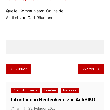
Quelle: Kommunisten-Online.de
Artikel von Carl Räumann
Beitragsnavigation
Zurück
Weiter
Antimilitarismus
Frieden
Regional
Infostand in Heidenheim zur AntiSIKO
ro
23. Februar 2023