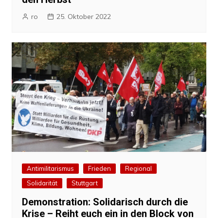
ro
25. Oktober 2022
Antimilitarismus
Frieden
Regional
Solidarität
Stuttgart
Demonstration: Solidarisch durch die
Krise – Reiht euch ein in den Block von