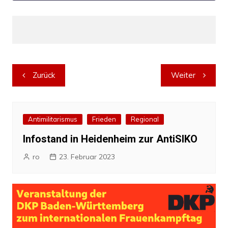
Beitragsnavigation
Zurück
Weiter
Antimilitarismus
Frieden
Regional
Infostand in Heidenheim zur AntiSIKO
ro
23. Februar 2023