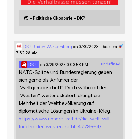
#5 – Politische Ökonomie – DKP
DKP Baden-Württemberg
on 3/30/2023
boosted
7:32:28 AM
undefined
DKP
on 3/29/2023 3:00:53 PM
NATO-Spitze und Bundesregierung geben
sich gerne als Anführer der
„Weltgemeinschaft“. Doch während der
„Westen“ weiter eskaliert, drängt die
Mehrheit der Weltbevölkerung auf
diplomatische Lösungen im Ukraine-Krieg.
https://www.
unsere-zeit.de/die-welt-will-
f
rieden-der-westen-nicht-4778664/