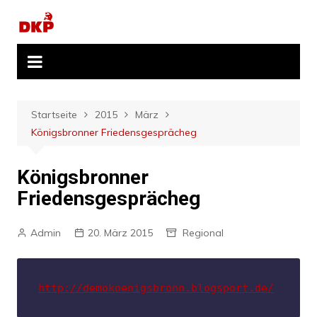
Zum
Inhalt
springen
Startseite
2015
März
Königsbronner Friedensgesprächeg
Königsbronner
Friedensgesprächeg
Admin
20. März 2015
Regional
http://demokoenigsbronn.blogsport.de/