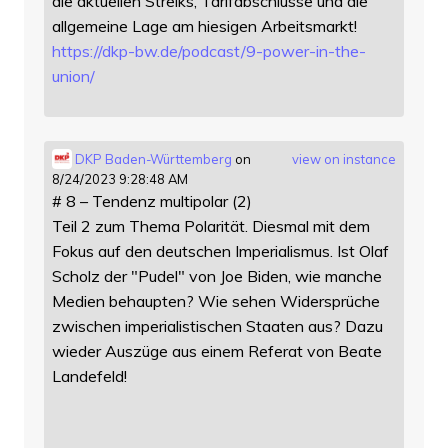
die aktuellen Streiks, Tarifabschlüsse und die
allgemeine Lage am hiesigen Arbeitsmarkt!
https://
dkp-bw.de/podcast/9-power-in-t
he-
union/
DKP Baden-Württemberg
on
view on instance
8/24/2023 9:28:48 AM
# 8 – Tendenz multipolar (2)
Teil 2 zum Thema Polarität. Diesmal mit dem
Fokus auf den deutschen Imperialismus. Ist Olaf
Scholz der "Pudel" von Joe Biden, wie manche
Medien behaupten? Wie sehen Widersprüche
zwischen imperialistischen Staaten aus? Dazu
wieder Auszüge aus einem Referat von Beate
Landefeld!