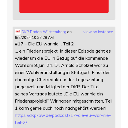
DKP Baden-Württemberg
on
view on instance
6/2/2024 10:37:28 AM
#17 – Die EU war nie… Teil 2
… ein Friedensprojekt! In dieser Episode geht es
wieder um die EU in Bezug auf die kommende
Wahl am 9.Juni 24. Dr. Arnold Schölzel war zu
einer Wahlveranstaltung in Stuttgart. Er ist der
ehemalige Chefredakteur der Tageszeitung
junge welt und Mitglied der DKP. Der Titel
seines Vortrags lautete „Die EU war nie ein
Friedensprojekt!“ Wir haben mitgeschnitten, Teil
1 kann gerne auch noch nachgehört werden!
https://
dkp-bw.de/podcast/17-die-eu-wa
r-nie-
teil-2/