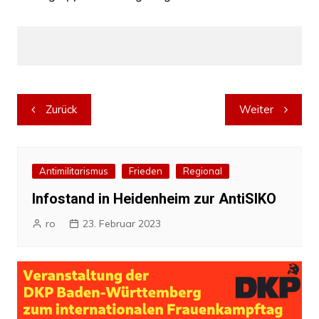
Beitragsnavigation
Zurück
Weiter
Antimilitarismus
Frieden
Regional
Infostand in Heidenheim zur AntiSIKO
ro
23. Februar 2023