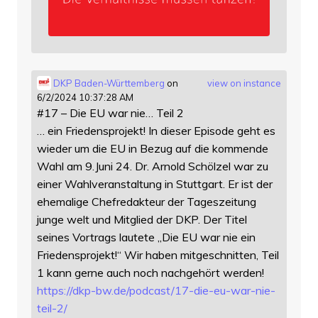
DKP Baden-Württemberg
on
view on instance
6/2/2024 10:37:28 AM
#17 – Die EU war nie… Teil 2
… ein Friedensprojekt! In dieser Episode geht es
wieder um die EU in Bezug auf die kommende
Wahl am 9.Juni 24. Dr. Arnold Schölzel war zu
einer Wahlveranstaltung in Stuttgart. Er ist der
ehemalige Chefredakteur der Tageszeitung
junge welt und Mitglied der DKP. Der Titel
seines Vortrags lautete „Die EU war nie ein
Friedensprojekt!“ Wir haben mitgeschnitten, Teil
1 kann gerne auch noch nachgehört werden!
https://
dkp-bw.de/podcast/17-die-eu-wa
r-nie-
teil-2/