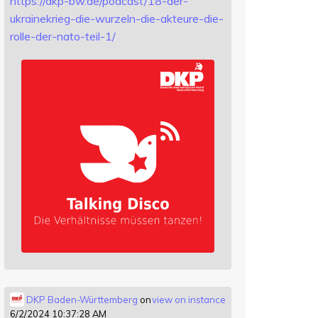
https://
dkp-bw.de/podcast/18-der-
ukrai
nekrieg-die-wurzeln-die-akteure-die-
rolle-der-nato-teil-1/
DKP Baden-Württemberg
on
view on instance
6/2/2024 10:37:28 AM