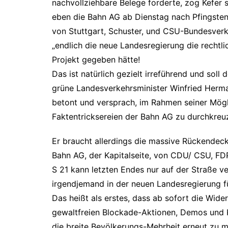
nachvollziehbare Belege forderte, zog Kefer
eben die Bahn AG ab Dienstag nach Pfingsten
von Stuttgart, Schuster, und CSU-Bundesverk
„endlich die neue Landesregierung die rechtl
Projekt gegeben hätte!
Das ist natürlich gezielt irreführend und sol
grüne Landesverkehrsminister Winfried Herma
betont und versprach, im Rahmen seiner Mögli
Faktentricksereien der Bahn AG zu durchkreu
Er braucht allerdings die massive Rückende
Bahn AG, der Kapitalseite, von CDU/ CSU, FDP
S 21 kann letzten Endes nur auf der Straße v
irgendjemand in der neuen Landesregierung für 
Das heißt als erstes, dass ab sofort die Wi
gewaltfreien Blockade-Aktionen, Demos und 
die breite Bevölkerungs-Mehrheit erneut zu mo