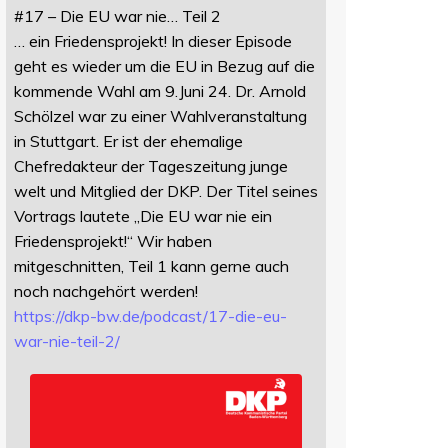
#17 – Die EU war nie… Teil 2
… ein Friedensprojekt! In dieser Episode
geht es wieder um die EU in Bezug auf die
kommende Wahl am 9.Juni 24. Dr. Arnold
Schölzel war zu einer Wahlveranstaltung
in Stuttgart. Er ist der ehemalige
Chefredakteur der Tageszeitung junge
welt und Mitglied der DKP. Der Titel seines
Vortrags lautete „Die EU war nie ein
Friedensprojekt!“ Wir haben
mitgeschnitten, Teil 1 kann gerne auch
noch nachgehört werden!
https://
dkp-bw.de/podcast/17-die-eu-
wa
r-nie-teil-2/