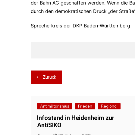
der Bahn AG geschaffen werden. Wenn die Bahn
durch den demokratischen Druck „der Straß
Sprecherkreis der DKP Baden-Württemberg
Beitragsnavigation
Zurück
Antimilitarismus
Frieden
Regional
Infostand in Heidenheim zur
AntiSIKO