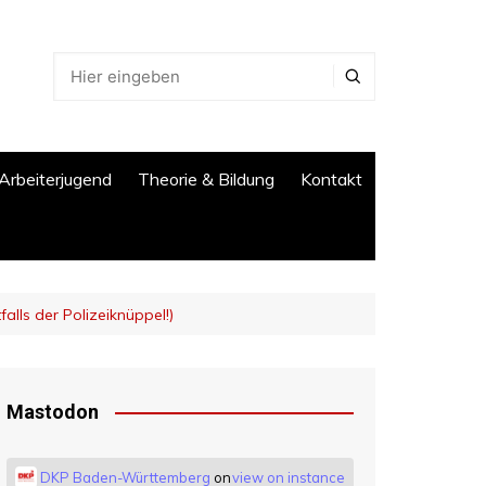
Arbeiterjugend
Theorie & Bildung
Kontakt
alls der Polizeiknüppel!)
Mastodon
DKP Baden-Württemberg
on
view on instance