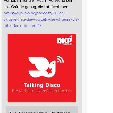
Vorhaben, für die "Putin" Vorwand sein
soll. Gründe genug, die tatsächlichen
https://
dkp-bw.de/podcast/18-der-
ukrai
nekrieg-die-wurzeln-die-akteure-die-
rolle-der-nato-teil-2/