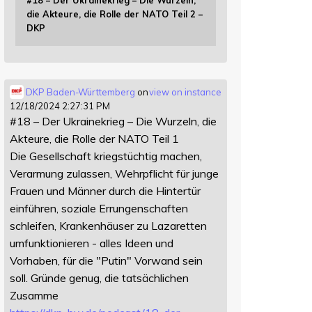
#18 – Der Ukrainekrieg – Die Wurzeln,
die Akteure, die Rolle der NATO Teil 2 –
DKP
DKP Baden-Württemberg
on
view on instance
12/18/2024 2:27:31 PM
#18 – Der Ukrainekrieg – Die Wurzeln, die
Akteure, die Rolle der NATO Teil 1
Die Gesellschaft kriegstüchtig machen,
Verarmung zulassen, Wehrpflicht für junge
Frauen und Männer durch die Hintertür
einführen, soziale Errungenschaften
schleifen, Krankenhäuser zu Lazaretten
umfunktionieren - alles Ideen und
Vorhaben, für die "Putin" Vorwand sein
soll. Gründe genug, die tatsächlichen
Zusamme