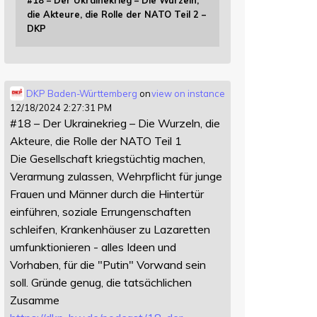
#18 – Der Ukrainekrieg – Die Wurzeln,
die Akteure, die Rolle der NATO Teil 2 –
DKP
DKP Baden-Württemberg
on
view on instance
12/18/2024 2:27:31 PM
#18 – Der Ukrainekrieg – Die Wurzeln, die
Akteure, die Rolle der NATO Teil 1
Die Gesellschaft kriegstüchtig machen,
Verarmung zulassen, Wehrpflicht für junge
Frauen und Männer durch die Hintertür
einführen, soziale Errungenschaften
schleifen, Krankenhäuser zu Lazaretten
umfunktionieren - alles Ideen und
Vorhaben, für die "Putin" Vorwand sein
soll. Gründe genug, die tatsächlichen
Zusamme