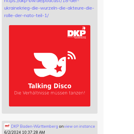
https://
dkp-bw.de/podcast/18-der-
ukrai
nekrieg-die-wurzeln-die-akteure-die-
rolle-der-nato-teil-1/
DKP Baden-Württemberg
on
view on instance
6/2/2024 10:37:28 AM