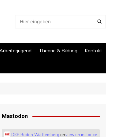
Arbeiterjugend
Theorie & Bildung
Kontakt
Mastodon
DKP Baden-Württemberg
on
view on instance