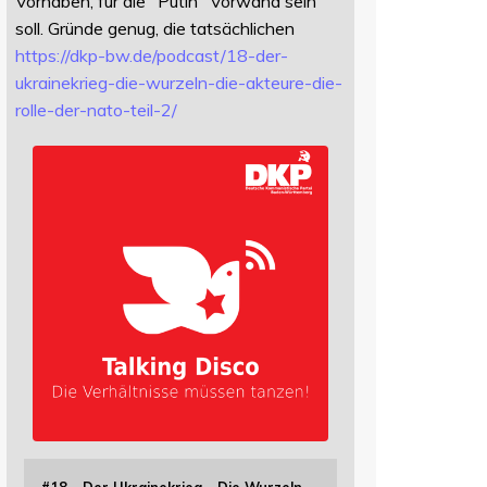
Vorhaben, für die "Putin" Vorwand sein
soll. Gründe genug, die tatsächlichen
https://
dkp-bw.de/podcast/18-der-
ukrai
nekrieg-die-wurzeln-die-akteure-die-
rolle-der-nato-teil-2/