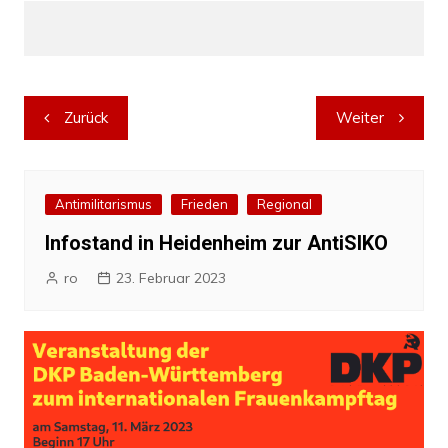
Beitragsnavigation
Zurück
Weiter
Antimilitarismus
Frieden
Regional
Infostand in Heidenheim zur AntiSIKO
ro
23. Februar 2023