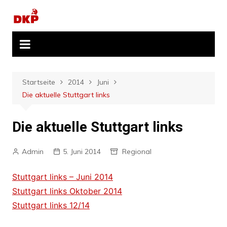
Zum
Inhalt
springen
Startseite
2014
Juni
Die aktuelle Stuttgart links
Die aktuelle Stuttgart links
Admin
5. Juni 2014
Regional
Stuttgart links – Juni 2014
Stuttgart links Oktober 2014
Stuttgart links 12/14