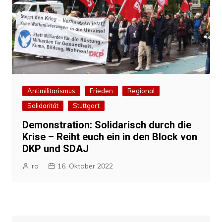
Antimilitarismus
Frieden
Regional
Solidarität
Stuttgart
Demonstration: Solidarisch durch die
Krise – Reiht euch ein in den Block von
DKP und SDAJ
ro
16. Oktober 2022