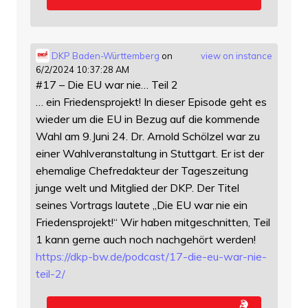
DKP Baden-Württemberg
on
view on instance
6/2/2024 10:37:28 AM
#17 – Die EU war nie… Teil 2
… ein Friedensprojekt! In dieser Episode geht es
wieder um die EU in Bezug auf die kommende
Wahl am 9.Juni 24. Dr. Arnold Schölzel war zu
einer Wahlveranstaltung in Stuttgart. Er ist der
ehemalige Chefredakteur der Tageszeitung
junge welt und Mitglied der DKP. Der Titel
seines Vortrags lautete „Die EU war nie ein
Friedensprojekt!“ Wir haben mitgeschnitten, Teil
1 kann gerne auch noch nachgehört werden!
https://
dkp-bw.de/podcast/17-die-eu-wa
r-nie-
teil-2/