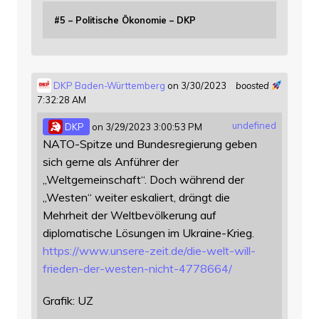
#5 – Politische Ökonomie – DKP
DKP Baden-Württemberg
on 3/30/2023
boosted
7:32:28 AM
undefined
DKP
on 3/29/2023 3:00:53 PM
NATO-Spitze und Bundesregierung geben
sich gerne als Anführer der
„Weltgemeinschaft“. Doch während der
„Westen“ weiter eskaliert, drängt die
Mehrheit der Weltbevölkerung auf
diplomatische Lösungen im Ukraine-Krieg.
https://www.
unsere-zeit.de/die-welt-will-
f
rieden-der-westen-nicht-4778664/
Grafik: UZ