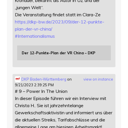
Kronauer, bekannt als Autor in UZ und der
„jungen Welt“.
Die Veranstaltung findet statt im Clara-Ze
https://
dkp-bw.de/2023/09/der-12-punkt
e-
plan-der-vr-china/
#
Internationalismus
Der 12-Punkte-Plan der VR China – DKP
DKP Baden-Württemberg
on
view on instance
9/21/2023 2:39:25 PM
# 9 – Power In The Union
In dieser Episode führen wir ein Interview mit
Christa H.. Sie ist jahrzehntelange
Gewerkschaftsaktivistin und informiert uns über
die aktuellen Streiks, Tarifabschlüsse und die
allgemeine Lage am hiesigen Arbeitsmarkt!