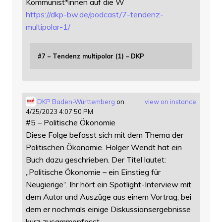
Kommunist*innen auf die W
https://
dkp-bw.de/podcast/7-tendenz-
mu
ltipolar-1/
#7 – Tendenz multipolar (1) – DKP
DKP Baden-Württemberg
on
view on instance
4/25/2023 4:07:50 PM
#5 – Politische Ökonomie
Diese Folge befasst sich mit dem Thema der
Politischen Ökonomie. Holger Wendt hat ein
Buch dazu geschrieben. Der Titel lautet:
„Politische Ökonomie – ein Einstieg für
Neugierige“. Ihr hört ein Spotlight-Interview mit
dem Autor und Auszüge aus einem Vortrag, bei
dem er nochmals einige Diskussionsergebnisse
kurz zusammenfasst.