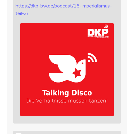
https://
dkp-bw.de/podcast/15-imperiali
smus-
teil-3/