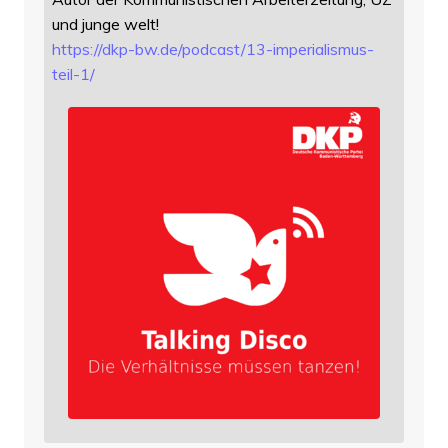
und junge welt!
https://
dkp-bw.de/podcast/13-imperiali
smus-
teil-1/