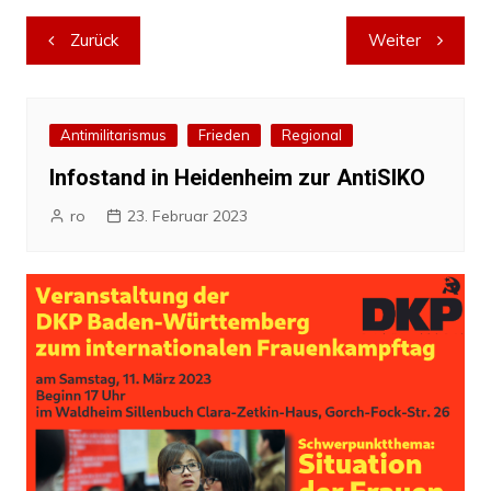
Beitragsnavigation
Zurück
Weiter
Antimilitarismus
Frieden
Regional
Infostand in Heidenheim zur AntiSIKO
ro
23. Februar 2023