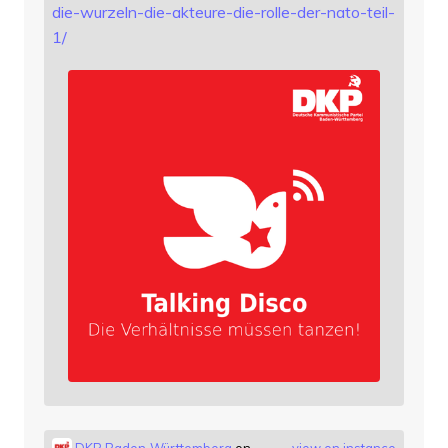
die-wurzeln-die-akteure-die-rolle-der-nato-teil-
1/
DKP Baden-Württemberg
on
view on instance