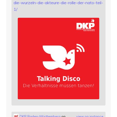
die-wurzeln-die-akteure-die-rolle-der-nato-teil-
1/
DKP Baden-Württemberg
on
view on instance