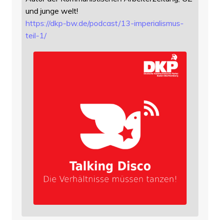
und junge welt!
https://
dkp-bw.de/podcast/13-imperiali
smus-
teil-1/