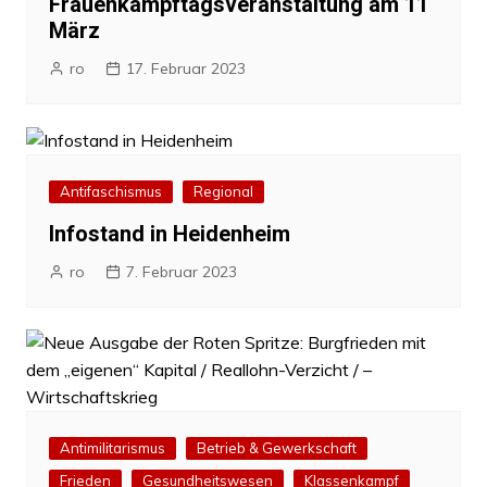
Frauenkampftagsveranstaltung am 11
März
ro
17. Februar 2023
Antifaschismus
Regional
Infostand in Heidenheim
ro
7. Februar 2023
Antimilitarismus
Betrieb & Gewerkschaft
Frieden
Gesundheitswesen
Klassenkampf