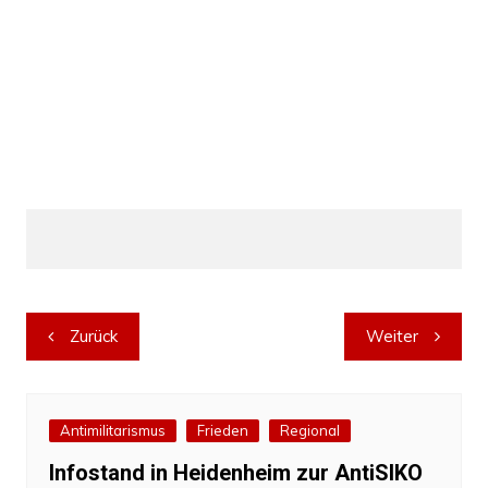
Beitragsnavigation
Zurück
Weiter
Antimilitarismus
Frieden
Regional
Infostand in Heidenheim zur AntiSIKO