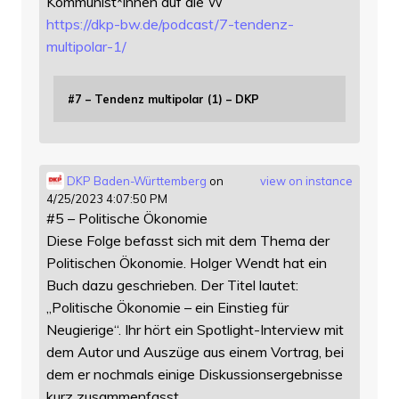
Kommunist*innen auf die W
https://
dkp-bw.de/podcast/7-tendenz-
mu
ltipolar-1/
#7 – Tendenz multipolar (1) – DKP
DKP Baden-Württemberg
on
view on instance
4/25/2023 4:07:50 PM
#5 – Politische Ökonomie
Diese Folge befasst sich mit dem Thema der
Politischen Ökonomie. Holger Wendt hat ein
Buch dazu geschrieben. Der Titel lautet:
„Politische Ökonomie – ein Einstieg für
Neugierige“. Ihr hört ein Spotlight-Interview mit
dem Autor und Auszüge aus einem Vortrag, bei
dem er nochmals einige Diskussionsergebnisse
kurz zusammenfasst.