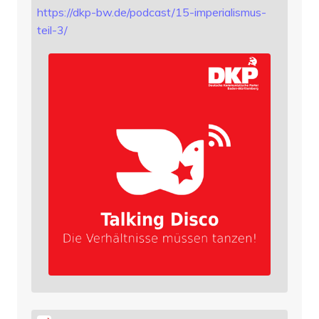
https://
dkp-bw.de/podcast/15-imperiali
smus-
teil-3/