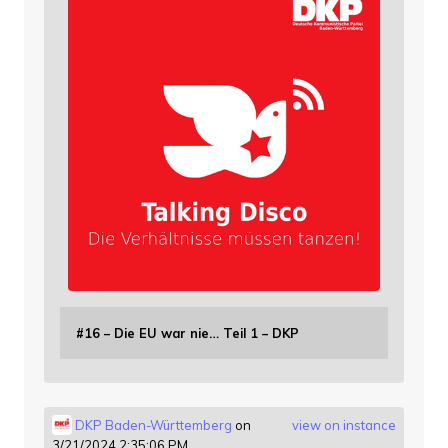
#16 – Die EU war nie… Teil 1 – DKP
DKP Baden-Württemberg
on
view on instance
3/21/2024 2:35:06 PM