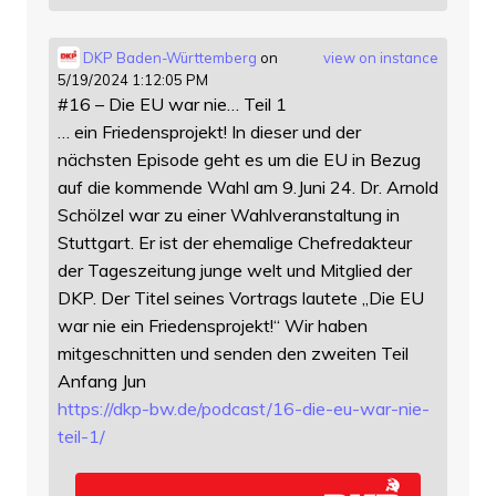
DKP Baden-Württemberg
on
view on instance
5/19/2024 1:12:05 PM
#16 – Die EU war nie… Teil 1
… ein Friedensprojekt! In dieser und der
nächsten Episode geht es um die EU in Bezug
auf die kommende Wahl am 9.Juni 24. Dr. Arnold
Schölzel war zu einer Wahlveranstaltung in
Stuttgart. Er ist der ehemalige Chefredakteur
der Tageszeitung junge welt und Mitglied der
DKP. Der Titel seines Vortrags lautete „Die EU
war nie ein Friedensprojekt!“ Wir haben
mitgeschnitten und senden den zweiten Teil
Anfang Jun
https://
dkp-bw.de/podcast/16-die-eu-wa
r-nie-
teil-1/