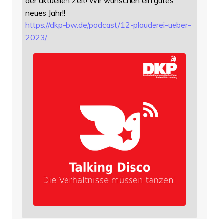
der aktuellen Zeit! Wir wünschen ein gutes
neues Jahr!!
https://
dkp-bw.de/podcast/12-plauderei
-ueber-
2023/