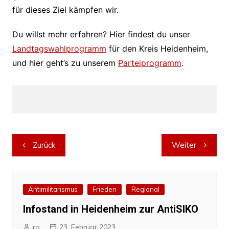
für dieses Ziel kämpfen wir.
Du willst mehr erfahren? Hier findest du unser
Landtagswahlprogramm
für den Kreis Heidenheim,
und hier geht’s zu unserem
Parteiprogramm
.
Beitragsnavigation
Zurück
Weiter
Antimilitarismus
Frieden
Regional
Infostand in Heidenheim zur AntiSIKO
ro
23. Februar 2023