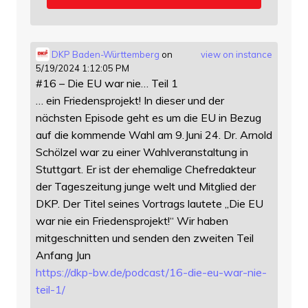
DKP Baden-Württemberg
on
view on instance
5/19/2024 1:12:05 PM
#16 – Die EU war nie… Teil 1
… ein Friedensprojekt! In dieser und der
nächsten Episode geht es um die EU in Bezug
auf die kommende Wahl am 9.Juni 24. Dr. Arnold
Schölzel war zu einer Wahlveranstaltung in
Stuttgart. Er ist der ehemalige Chefredakteur
der Tageszeitung junge welt und Mitglied der
DKP. Der Titel seines Vortrags lautete „Die EU
war nie ein Friedensprojekt!“ Wir haben
mitgeschnitten und senden den zweiten Teil
Anfang Jun
https://
dkp-bw.de/podcast/16-die-eu-wa
r-nie-
teil-1/