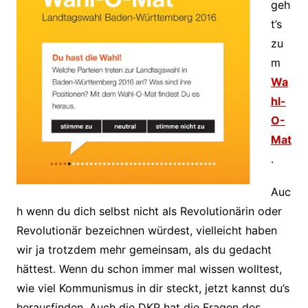
geh
t’s
zu
m
Wa
hl-
O-
Mat
.
Auc
h wenn du dich selbst nicht als Revolutionärin oder
Revolutionär bezeichnen würdest, vielleicht haben
wir ja trotzdem mehr gemeinsam, als du gedacht
hättest. Wenn du schon immer mal wissen wolltest,
wie viel Kommunismus in dir steckt, jetzt kannst du’s
herausfinden. Auch die DKP hat die Fragen des