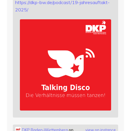
https://
dkp-bw.de/podcast/19-jahresauf
takt-
2025/
DKP Baden-Württemberg
on
view on instance