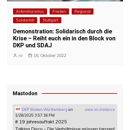
Antimilitarismus
Frieden
Regional
Solidarität
Stuttgart
Demonstration: Solidarisch durch die
Krise – Reiht euch ein in den Block von
DKP und SDAJ
ro
16. Oktober 2022
Mastodon
DKP Baden-Württemberg
on
view on instance
1/28/2025 3:57:36 PM
# 19 Jahresauftakt 2025
Talking Disco - Die Verhältnisse müssen tanzen!