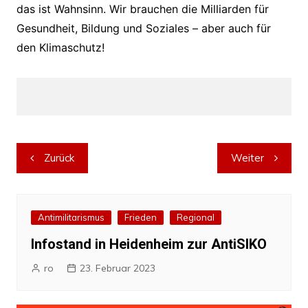
das ist Wahnsinn. Wir brauchen die Milliarden für
Gesundheit, Bildung und Soziales – aber auch für
den Klimaschutz!
Beitragsnavigation
Zurück
Weiter
Antimilitarismus
Frieden
Regional
Infostand in Heidenheim zur AntiSIKO
ro
23. Februar 2023