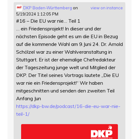
DKP Baden-Württemberg
on
view on instance
5/19/2024 1:12:05 PM
#16 – Die EU war nie… Teil 1
… ein Friedensprojekt! In dieser und der
nächsten Episode geht es um die EU in Bezug
auf die kommende Wahl am 9.Juni 24. Dr. Arnold
Schölzel war zu einer Wahlveranstaltung in
Stuttgart. Er ist der ehemalige Chefredakteur
der Tageszeitung junge welt und Mitglied der
DKP. Der Titel seines Vortrags lautete „Die EU
war nie ein Friedensprojekt!“ Wir haben
mitgeschnitten und senden den zweiten Teil
Anfang Jun
https://
dkp-bw.de/podcast/16-die-eu-wa
r-nie-
teil-1/