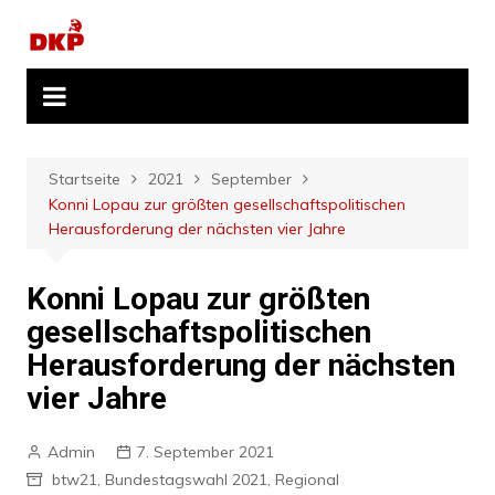
Zum
Inhalt
springen
Startseite
2021
September
Konni Lopau zur größten gesellschaftspolitischen
Herausforderung der nächsten vier Jahre
Konni Lopau zur größten
gesellschaftspolitischen
Herausforderung der nächsten
vier Jahre
Admin
7. September 2021
btw21
,
Bundestagswahl 2021
,
Regional